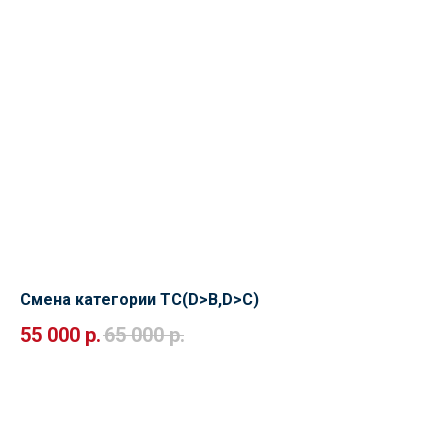
Смена категории ТС(D>B,D>C)
55 000
р.
65 000
р.