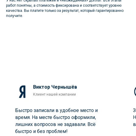
У нас нет скрытых платежей и «неожиданных» доплат. Все этапы
работ понятны, а стоимость фиксирована и соответствует уровню
качества. Вы платите только за результат, который гарантированно
получите.
Виктор Чернышёв
Клиент нашей компании
Быстро записали в удобное место и
З
время. На месте быстро оформили,
H
лишних вопросов не задавали. Всё
в
быстро и без проблем!